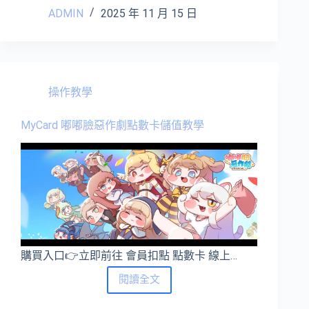
雲
ADMIN
2025 年 11 月 15 日
十
六
聲
點
數
卡
操作教學
儲
值
MyCard 嘟嘟臉惡作劇點數卡儲值教學
教
學
購買入口👉立即前往 會員扣點 點數卡 線上…
MyCard
閱讀全文
嘟
嘟