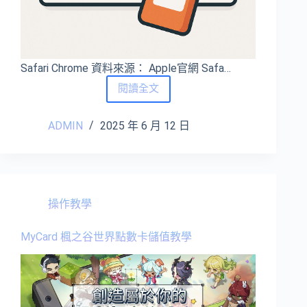
Safari Chrome 資料來源： Apple官網 Safa…
鹿
閱讀全文
哥
手
ADMIN
2025 年 6 月 12 日
把
手
教
學，
教
您
操作教學
輕
鬆
MyCard 楓之谷世界點數卡儲值教學
解
決
購
卡
站