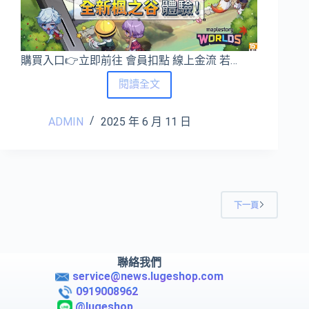
異
常！
購買入口👉立即前往 會員扣點 線上金流 若…
MyCard
閱讀全文
楓
之
ADMIN
2025 年 6 月 11 日
谷
世
界
點
數
卡
下一頁
儲
值
教
學
聯絡我們
service@news.lugeshop.com
0919008962
@lugeshop