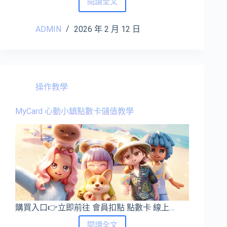
閱讀全文
天
堂：
ADMIN
2026 年 2 月 12 日
經
典
版
點
數
卡
操作教學
儲
值
MyCard 心動小鎮點數卡儲值教學
教
學
購買入口👉立即前往 會員扣點 點數卡 線上…
MyCard
閱讀全文