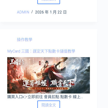
心
動
ADMIN
2026 年 1 月 22 日
小
鎮
點
數
卡
儲
操作教學
值
教
MyCard 三國：謀定天下點數卡儲值教學
學
購買入口👉立即前往 會員扣點 點數卡 線上…
MyCard
閱讀全文