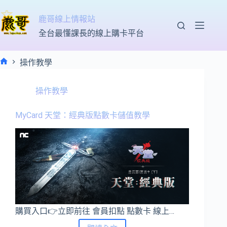
跳
至
鹿哥線上情報站
主
全台最懂課長的線上購卡平台
要
內
操作教學
容
首
頁
操作教學
MyCard 天堂：經典版點數卡儲值教學
購買入口👉立即前往 會員扣點 點數卡 線上…
MyCard