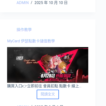
ADMIN
2025 年 10 月 10 日
臉
惡
作
劇
點
數
操作教學
卡
儲
MyCard 伊瑟點數卡儲值教學
值
教
學
購買入口👉立即前往 會員扣點 點數卡 線上…
MyCard
閱讀全文
伊
瑟