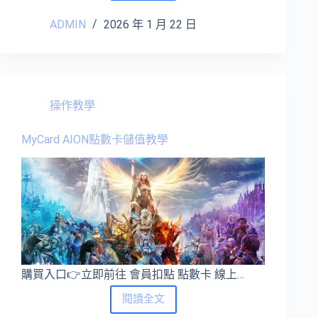
點
ADMIN
2026 年 1 月 22 日
數
卡
儲
值
教
學
操作教學
MyCard AION點數卡儲值教學
購買入口👉立即前往 會員扣點 點數卡 線上…
MyCard
閱讀全文
AION