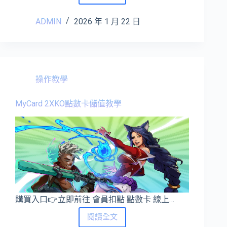
三
國：
ADMIN
2026 年 1 月 22 日
謀
定
天
下
點
數
操作教學
卡
儲
MyCard 2XKO點數卡儲值教學
值
教
學
購買入口👉立即前往 會員扣點 點數卡 線上…
MyCard
閱讀全文
2XKO