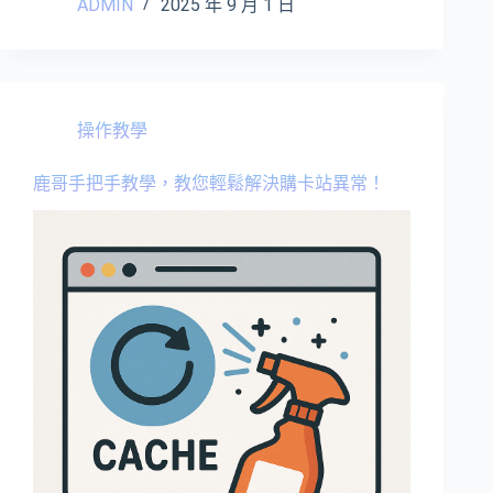
ADMIN
2025 年 9 月 1 日
點
數
卡
儲
值
教
操作教學
學
鹿哥手把手教學，教您輕鬆解決購卡站異常！