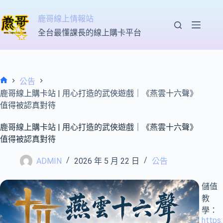
跳
至
鹿哥線上情報站
主
全台最懂課長的線上購卡平台
要
內
容
公告
首
鹿哥線上購卡站 | 用心打造的武俠遊戲｜《燕雲十六聲》
頁
值得被認真對待
鹿哥線上購卡站 | 用心打造的武俠遊戲｜《燕雲十六聲》
值得被認真對待
ADMIN
2026 年 5 月 22 日
公告
儲值
教
學：
https: