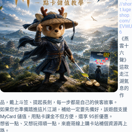
//shor
t.luge
shop.
com/
EVWU
6
《燕
雲十
六
聲》
這款
走江
湖氣
息的
作
品，戴上斗笠、提起長劍，每一步都是自己的俠客故事。
如果您也準備踏進這片江湖，補給一定要先備好，該遊戲支援
MyCard 儲值，用點卡課金不但方便，還享 95折優惠。
想省一點、又想玩得順一點，來鹿哥線上購卡站補個資源再上
路。