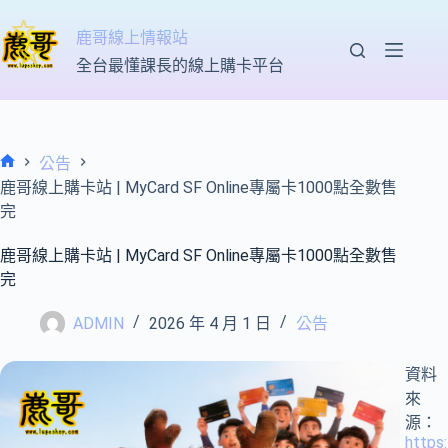
跳
至
鹿哥線上情報站
主
全台最懂課長的線上購卡平台
要
內
容
公告
首
鹿哥線上購卡站 | MyCard SF Online專屬卡1000點全數售
頁
完
鹿哥線上購卡站 | MyCard SF Online專屬卡1000點全數售
完
ADMIN
2026 年 4 月 1 日
公告
資料
來
源：
https: