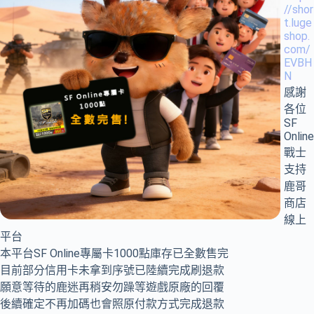
//shor
t.luge
shop.
com/
EVBH
N
感謝
各位
SF
Online
戰士
支持
鹿哥
商店
線上
平台
本平台SF Online專屬卡1000點庫存已全數售完
目前部分信用卡未拿到序號已陸續完成刷退款
願意等待的鹿迷再稍安勿躁等遊戲原廠的回覆
後續確定不再加碼也會照原付款方式完成退款