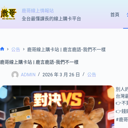
跳
至
鹿哥線上情報站
首頁
主
全台最懂課長的線上購卡平台
要
內
容
公告
鹿哥線上購卡站 | 鹿言鹿語-我們不一樣
首
頁
鹿哥線上購卡站 | 鹿言鹿語-我們不一樣
ADMIN
2026 年 3 月 26 日
公告
別人
台灣
👉不
👉
#鹿哥