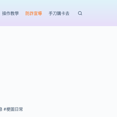
操作教學
防詐宣導
手刀購卡去
錄 #梗圖日常