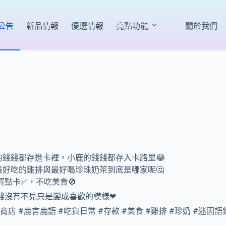
公告
新品情報
優選情報
亮點功能
關於我們
的錢錢都存進卡裡，小鹿的錢錢都存入卡路里😂
最好吃的雞排與最好喝珍珠奶茶到底是哪家呢🤔
買點卡✅，不吃美食🚫
錢錢沒有不見只是變成喜歡的模樣❤
商店 #鹿言鹿語 #吃貨日常 #存款 #美食 #雞排 #珍奶 #迷因語