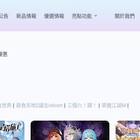
公告
新品情報
優選情報
亮點功能
關於我們
值優惠
救世界
|
吞食天地2誕生reborn
|
三個六！開！
|
笑傲江湖M
|