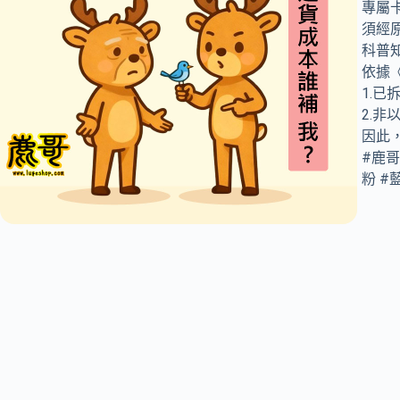
專屬
須經
科普
依據
1.
2.
因此
#鹿哥
粉 #