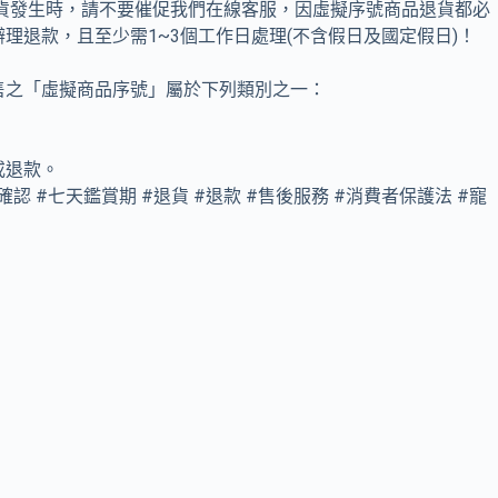
貨發生時，請不要催促我們在線客服，因虛擬序號商品退貨都必
退款，且至少需1~3個工作日處理(不含假日及國定假日)！
售之「虛擬商品序號」屬於下列類別之一：
或退款。
認 #七天鑑賞期 #退貨 #退款 #售後服務 #消費者保護法 #寵