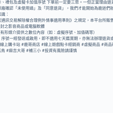
卡、禮包及虛擬卡加值序號 下單前一定要三思。一但正當理由退
原廠確認「未使用過」及「同意退貨」，我們才能開始為鹿迷們辦理
知識：
《通訊交易解除權合理例外情事適用準則》之規定，本平台所販
已拆封之影音商品或電腦軟體
非以有形媒介提供之數位內容（如：虛擬序號、加值碼等）
，序號一經發送或啟用，即不適用七天鑑賞期，亦無法辦理退貨
線上購卡站 #鹿哥商店 #線上遊戲點卡經銷商 #虛擬商品 #商品確
藍鳥 #麻吉大哥 #補三小 #投資有風險請謹慎