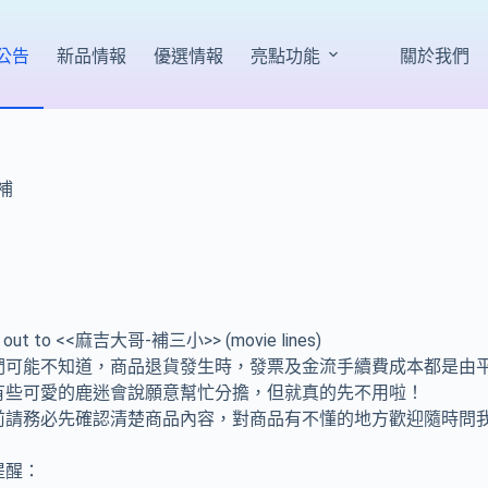
公告
新品情報
優選情報
亮點功能
關於我們
補
t out to <<麻吉大哥-補三小>> (movie lines)
們可能不知道，商品退貨發生時，發票及金流手續費成本都是由
有些可愛的鹿迷會說願意幫忙分擔，但就真的先不用啦！
前請務必先確認清楚商品內容，對商品有不懂的地方歡迎隨時問
提醒：