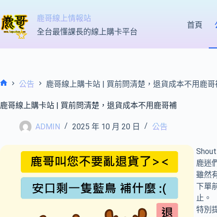
跳
至
鹿哥線上情報站
首頁
主
全台最懂課長的線上購卡平台
要
內
容
公告
鹿哥線上購卡站 | 買前問清楚，退貨成本不用鹿哥
首
頁
鹿哥線上購卡站 | 買前問清楚，退貨成本不用鹿哥補
ADMIN
2025 年 10 月 20 日
公告
Shou
鹿迷
雖然
下單
止。
特別