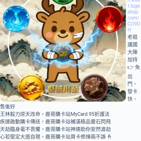
t.luge
shop.
com/
CO9D
H
老祖
護國
大陣
加持
👉 免
出
門、
發卡
快、
售後好
王林毅力逆天改命，鹿哥購卡站MyCard 95折護法
疾速啟動購卡傳送，鹿哥購卡站補滿極品靈石閃飛
天劫臨身毫不畏懼，鹿哥購卡站神速助你安然渡劫
心若堅定大道自現，鹿哥購卡站買卡修煉兩不誤 🤞