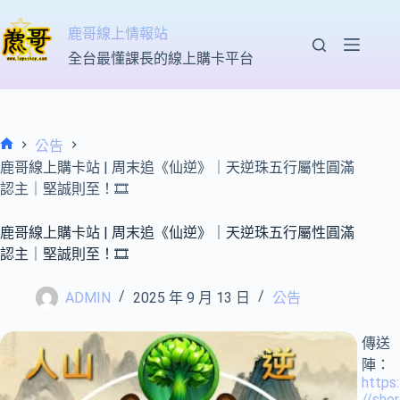
跳
至
鹿哥線上情報站
主
全台最懂課長的線上購卡平台
要
內
容
公告
首
鹿哥線上購卡站 | 周末追《仙逆》｜天逆珠五行屬性圓滿
頁
認主｜堅誠則至！
🎞
鹿哥線上購卡站 | 周末追《仙逆》｜天逆珠五行屬性圓滿
認主｜堅誠則至！
🎞
ADMIN
2025 年 9 月 13 日
公告
傳送
陣：
https:
//shor