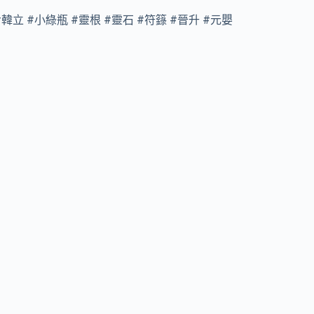
#韓立 #小綠瓶 #靈根 #靈石 #符籙 #晉升 #元嬰