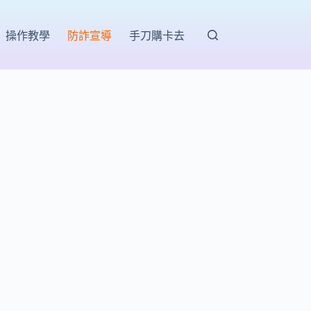
操作教學
防詐宣導
手刀購卡去