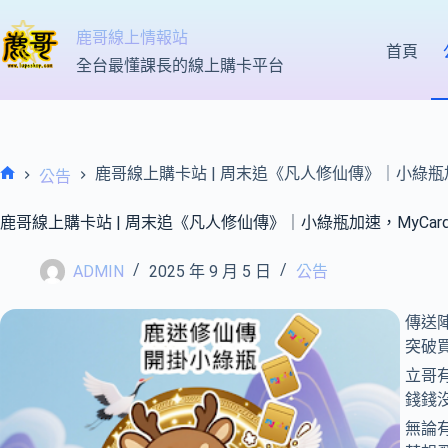
跳
至
鹿哥線上情報站
首頁
主
全台最懂課長的線上購卡平台
要
內
容
鹿哥線上購卡站 | 周末追《凡人修仙傳》｜小綠瓶加
公告
首
頁
鹿哥線上購卡站 | 周末追《凡人修仙傳》｜小綠瓶加速，MyCar
ADMIN
2025 年 9 月 5 日
公告
傳送
突破
立哥有
錢錢
無論