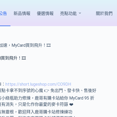
公告
新品情報
優選情報
亮點功能
關於我們
速，MyCard買到飛升！
🎞
d買到飛升！
🎞
陣：
https://short.lugeshop.com/CO9DH
買點卡拿不到序號的心魔 👉 免出門、發卡快、售後好
小綠瓶助力修煉，鹿哥有購卡站給你 MyCard 95 折
沒有消失，只是化作你最愛的麥卡符籙 ❤️
有無靈根，歡迎拜入鹿哥購卡站修煉練功