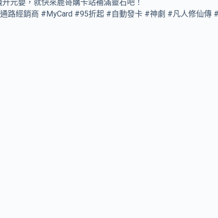
飛升元嬰，就快來鹿哥購卡站補滿靈石吧！
通路經銷商 #MyCard #95折起 #自動發卡 #神劇 #凡人修仙傳 