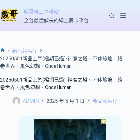
跳
至
鹿哥線上情報站
主
全台最懂課長的線上購卡平台
要
內
容
新品報馬仔
首
20250501新品上架(檔期已過)-神魔之塔、不休旅途：繪
頁
卷世界、風色幻想、OnceHuman
20250501新品上架(檔期已過)-神魔之塔、不休旅途：繪
卷世界、風色幻想、OnceHuman
ADMIN
2025 年 5 月 1 日
新品報馬仔