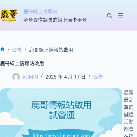
跳
至
鹿哥線上情報站
主
全台最懂課長的線上購卡平台
要
內
容
公告
鹿哥線上情報站啟用
首
頁
鹿哥線上情報站啟用
ADMIN
2025 年 4 月 17 日
公告
最新
最划
算的
儲值
活動
都會
在這