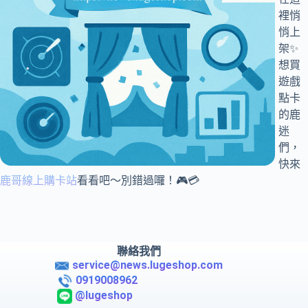
裡悄
悄上
架✨
想買
遊戲
點卡
的鹿
迷
們，
快來
鹿哥線上購卡站
看看吧～別錯過囉！🎮💳
聯絡我們
service@news.lugeshop.com
0919008962
@lugeshop